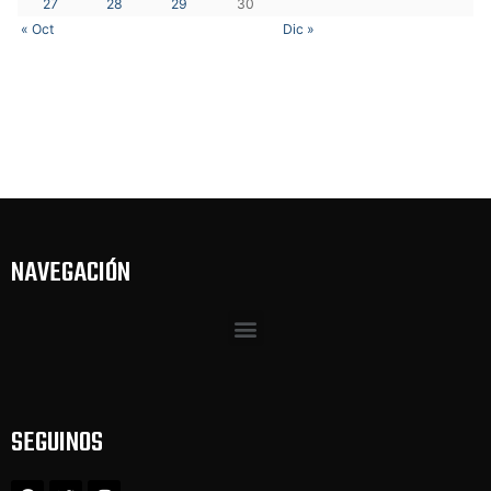
27
28
29
30
« Oct
Dic »
NAVEGACIÓN
SEGUINOS