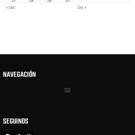
27
28
29
30
« Oct
Dic »
NAVEGACIÓN
SEGUINOS