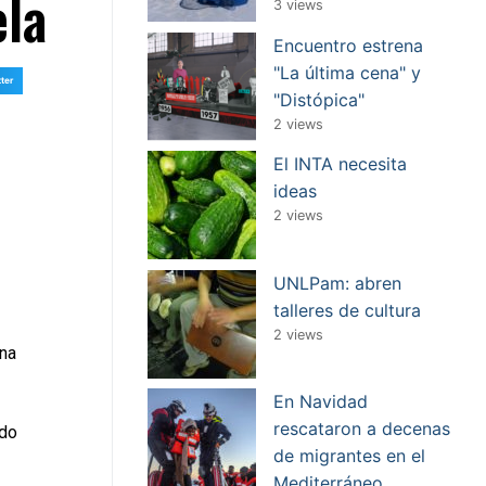
ela
3 views
Encuentro estrena
"La última cena" y
tter
"Distópica"
2 views
El INTA necesita
ideas
2 views
UNLPam: abren
talleres de cultura
2 views
una
En Navidad
rescataron a decenas
ido
de migrantes en el
Mediterráneo