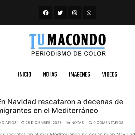
INICIO
NOTAS
IMAGENES
VIDEOS
En Navidad rescataron a decenas de
migrantes en el Mediterráneo
DIARIO2
26 DICIEMBRE, 2023
NOTAS
0 COMENTARIOS
os rescates en el mar Mediterráneo no cesan ni en Navidad